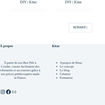
DIY | Kitac
DIY | Kitac
SUIVANT
À propos
Kitac
À partir de nos Box Prêt à
A propos de Kitac
Coudre, cousez facilement des
Le concept
vêtements et accessoires grâce à
Le blog
nos pièces prédécoupées made
Créateur
in France.
Formateur
Instagram
Facebook
Linktr.ee