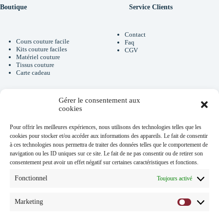
Boutique
Service Clients
Contact
Cours couture facile
Faq
Kits couture faciles
CGV
Matériel couture
Tissus couture
Carte cadeau
Gérer le consentement aux
Newsletter
cookies
Pour offrir les meilleures expériences, nous utilisons des technologies telles que les
cookies pour stocker et/ou accéder aux informations des appareils. Le fait de consentir
Je m'inscris à la newsletter et je
renseigne mon Email
à ces technologies nous permettra de traiter des données telles que le comportement de
navigation ou les ID uniques sur ce site. Le fait de ne pas consentir ou de retirer son
Email
consentement peut avoir un effet négatif sur certaines caractéristiques et fonctions.
Fonctionnel
Toujours activé
J'ai lu et accepte
la
politique de
Marketing
Marketi
confidentialité