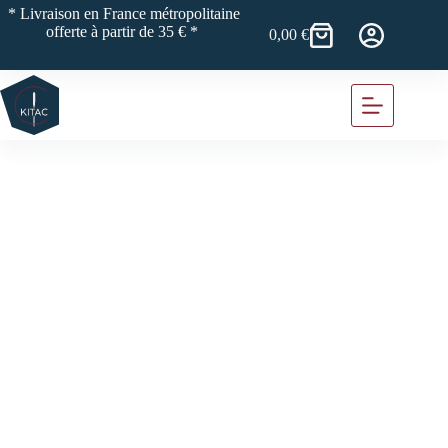
Passer
* Livraison en France métropolitaine
au
offerte à partir de 35 € *
0,00
€
Panier
contenu
d’achat
Boutique