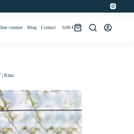
line couture
Blog
Contact
0,00
€
Panier
d’achat
 | Kitac