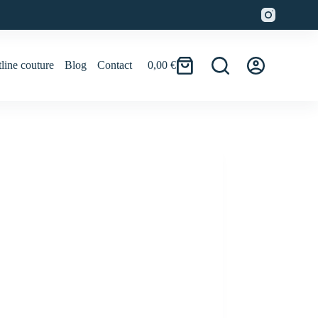
line couture
Blog
Contact
0,00
€
Panier
d’achat