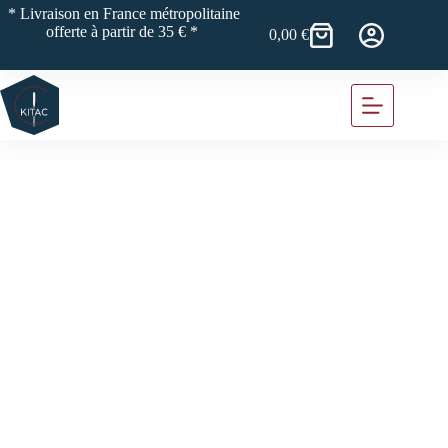
Passer
* Livraison en France métropolitaine
au
offerte à partir de 35 € *
0,00
€
Panier
contenu
d’achat
Kits couture accessoires