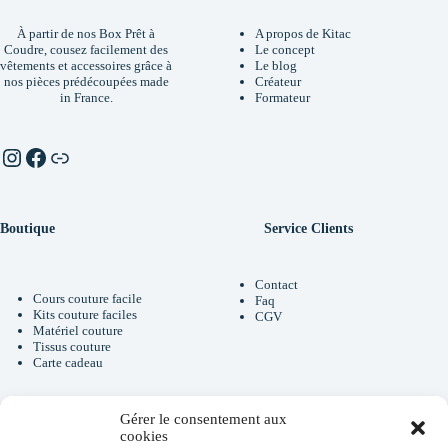
À partir de nos Box Prêt à
A propos de Kitac
Coudre, cousez facilement des
Le concept
vêtements et accessoires grâce à
Le blog
nos pièces prédécoupées made
Créateur
in France.
Formateur
Instagram
Facebook
Linktr.ee
Boutique
Service Clients
Contact
Cours couture facile
Faq
Kits couture faciles
CGV
Matériel couture
Tissus couture
Carte cadeau
Gérer le consentement aux
Newsletter
cookies