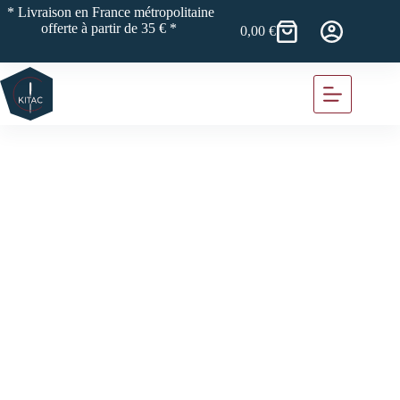
Passer
* Livraison en France métropolitaine
au
offerte à partir de 35 € *
0,00
€
Panier
contenu
d’achat
Studio Walkie Talkie