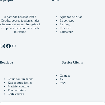
À propos
Kitac
À partir de nos Box Prêt à
A propos de Kitac
Coudre, cousez facilement des
Le concept
vêtements et accessoires grâce à
Le blog
nos pièces prédécoupées made
Créateur
in France.
Formateur
Instagram
Facebook
Linktr.ee
Boutique
Service Clients
Contact
Cours couture facile
Faq
Kits couture faciles
CGV
Matériel couture
Tissus couture
Carte cadeau