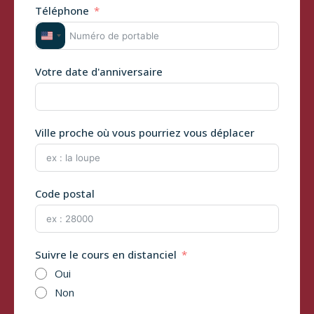
Téléphone
U
n
i
Votre date d'anniversaire
t
e
d
S
Ville proche où vous pourriez vous déplacer
t
a
t
e
Code postal
s
+
1
Suivre le cours en distanciel
Oui
Non