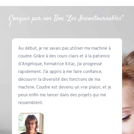
n
a
Conquis par nos Box "Les Incontournables"
t
!
i
v
e
:
Au début, je ne savais pas utiliser ma machine à
coudre. Grâce à des cours clairs et à la patience
d’Angélique, formatrice Kitac, j'ai progressé
rapidement. J’ai appris à me faire confiance,
découvrir la diversité des fonctions de ma
machine. Coudre est devenu un vrai plaisir, et je
peux enfin me lancer dans des projets qui me
ressemblent.