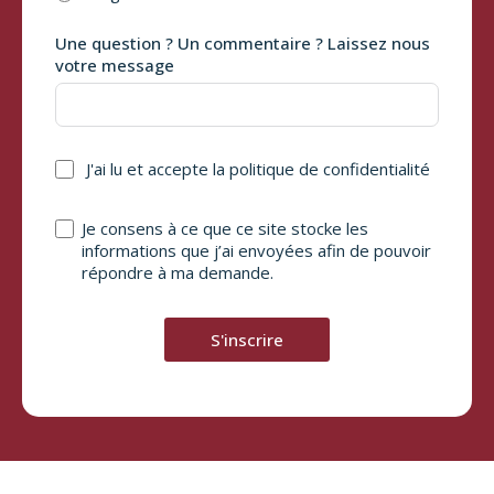
Une question ? Un commentaire ? Laissez nous
votre message
J'ai lu et accepte
la politique de confidentialité
Je consens à ce que ce site stocke les
informations que j’ai envoyées afin de pouvoir
répondre à ma demande.
S'inscrire
A
l
t
e
r