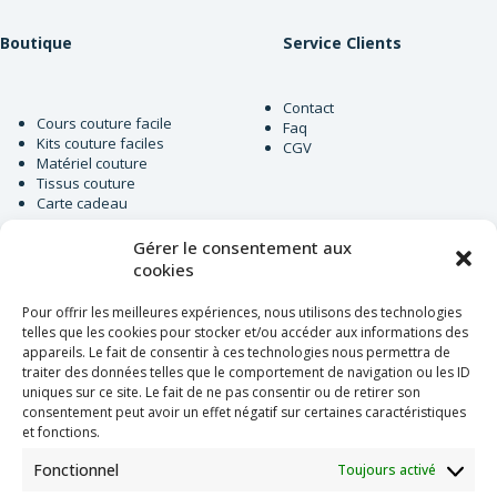
Boutique
Service Clients
Contact
Cours couture facile
Faq
Kits couture faciles
CGV
Matériel couture
Tissus couture
Carte cadeau
Gérer le consentement aux
cookies
Newsletter
Pour offrir les meilleures expériences, nous utilisons des technologies
telles que les cookies pour stocker et/ou accéder aux informations des
appareils. Le fait de consentir à ces technologies nous permettra de
Je m'inscris à la newsletter
traiter des données telles que le comportement de navigation ou les ID
et je renseigne mon Email
uniques sur ce site. Le fait de ne pas consentir ou de retirer son
Email
consentement peut avoir un effet négatif sur certaines caractéristiques
et fonctions.
Fonctionnel
Toujours activé
J'ai lu et accepte
la