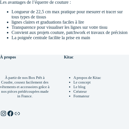
e
Les avantages de l’équerre de couture :
:
Longueur de 22,5 cm max pratique pour mesurer et tracer sur
tous types de tissus
lignes claires et graduations faciles à lire
Transparence pour visualiser les lignes sur votre tissu
Convient aux projets couture, patchwork et travaux de précision
La poignée centrale facilite la prise en main
À propos
Kitac
À partir de nos Box Prêt à
A propos de Kitac
Coudre, cousez facilement des
Le concept
vêtements et accessoires grâce à
Le blog
nos pièces prédécoupées made
Créateur
in France.
Formateur
Instagram
Facebook
Linktr.ee