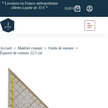
Passer
* Livraison en France métropolitaine
au
offerte à partir de 35 € *
0,00
€
Panier
contenu
d’achat
Accueil
Matériel couture
Outils de mesure
Équerre de couture 22,5 cm