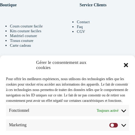
Boutique
Service Clients
Contact
Cours couture facile
Faq
Kits couture faciles
CGV
Matériel couture
Tissus couture
Carte cadeau
Gérer le consentement aux
Newsletter
cookies
Pour offrir les meilleures expériences, nous utilisons des technologies telles que les
cookies pour stocker et/ou accéder aux informations des appareils. Le fait de consentir
Je m'inscris à la newsletter et je
renseigne mon Email
à ces technologies nous permettra de traiter des données telles que le comportement de
navigation ou les ID uniques sur ce site. Le fait de ne pas consentir ou de retirer son
Email
consentement peut avoir un effet négatif sur certaines caractéristiques et fonctions.
Fonctionnel
Toujours activé
J'ai lu et accepte
la
politique de
Marketing
Marketi
confidentialité