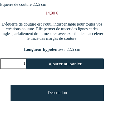
Équerre de couture 22,5 cm
14,90
€
L’équerre de couture est l’outil indispensable pour toutes vos
créations couture. Elle permet de tracer des lignes et des
angles parfaitement droit, mesurer avec exactitude et accélérer
le tracé des marges de couture.
Longueur hypoténuse :
22,5 cm
quantité
Ajouter au panier
de
Équerre
A
de
l
couture
t
22,5
e
cm
r
Description
n
a
t
i
v