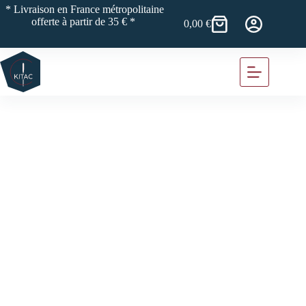
Passer
* Livraison en France métropolitaine
au
offerte à partir de 35 € *
0,00
€
Panier
contenu
d’achat
Outils de mesure