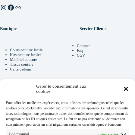
Instagram
Facebook
Linktr.ee
Boutique
Service Clients
Contact
Cours couture facile
Faq
Kits couture faciles
CGV
Matériel couture
Tissus couture
Carte cadeau
Gérer le consentement aux
Newsletter
cookies
Pour offrir les meilleures expériences, nous utilisons des technologies telles que les
cookies pour stocker et/ou accéder aux informations des appareils. Le fait de consentir
Je m'inscris à la newsletter et je
renseigne mon Email
à ces technologies nous permettra de traiter des données telles que le comportement de
navigation ou les ID uniques sur ce site. Le fait de ne pas consentir ou de retirer son
Email
consentement peut avoir un effet négatif sur certaines caractéristiques et fonctions.
Fonctionnel
Toujours activé