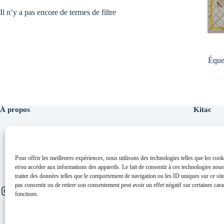
Il n’y a pas encore de termes de filtre
Éque
À propos
Kitac
À partir de nos Box Prêt à Coudre, cousez facilement des
A pro
vêtements et accessoires grâce à nos pièces prédécoupées
Le c
Pour offrir les meilleures expériences, nous utilisons des technologies telles que les coo
made in France.
Le b
et/ou accéder aux informations des appareils. Le fait de consentir à ces technologies nou
Créat
traiter des données telles que le comportement de navigation ou les ID uniques sur ce site
Form
pas consentir ou de retirer son consentement peut avoir un effet négatif sur certaines carac
Instagram
Facebook
Linktr.ee
fonctions.