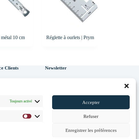
 métal 10 cm
Réglette à ourlets | Prym
ce Clients
Newsletter
t
Je m'inscris à la newsletter et je
renseigne mon Email
Email
Toujours activé
Accepter
Refuser
Marketing
J'ai lu et accepte
la
politique de
Enregistrer les préférences
confidentialité