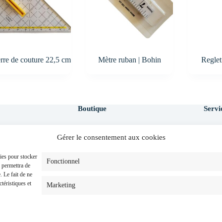
rre de couture 22,5 cm
Mètre ruban | Bohin
Reglet
Boutique
Servi
Contac
Gérer le consentement aux cookies
pos de Kitac
Cours couture facile
Faq
oncept
Kits couture faciles
CGV
kies pour stocker
log
Matériel couture
Fonctionnel
s permettra de
eur
Tissus couture
. Le fait de ne
ateur
Carte cadeau
téristiques et
Marketing