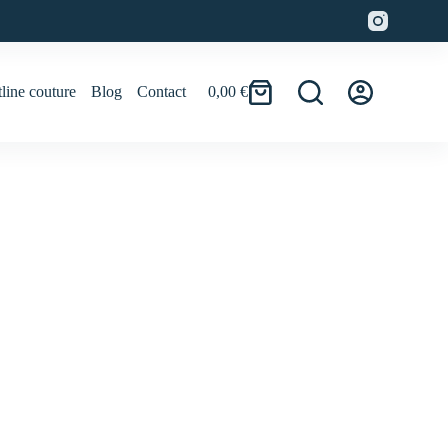
line couture
Blog
Contact
0,00
€
Panier
d’achat